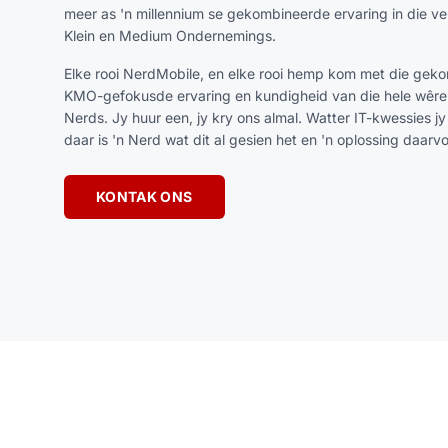
meer as 'n millennium se gekombineerde ervaring in die ver
Klein en Medium Ondernemings.
Elke rooi NerdMobile, en elke rooi hemp kom met die geko
KMO-gefokusde ervaring en kundigheid van die hele wê
Nerds. Jy huur een, jy kry ons almal. Watter IT-kwessies j
daar is 'n Nerd wat dit al gesien het en 'n oplossing daarv
KONTAK ONS