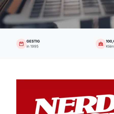
GESTIG
100
in 1995
Klië