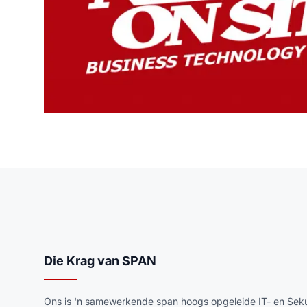
Die Krag van SPAN
Ons is 'n samewerkende span hoogs opgeleide IT- en Sekur