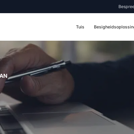
Bespree
Tuis
Besigheidsoplossi
PAN