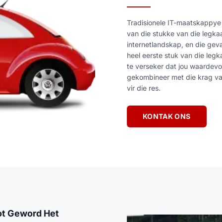
Tradisionele IT-maatskappye 
van die stukke van die legka
internetlandskap, en die gevar
heel eerste stuk van die leg
te verseker dat jou waardevoll
gekombineer met die krag va
vir die res.
KONTAK ONS
oot Geword Het