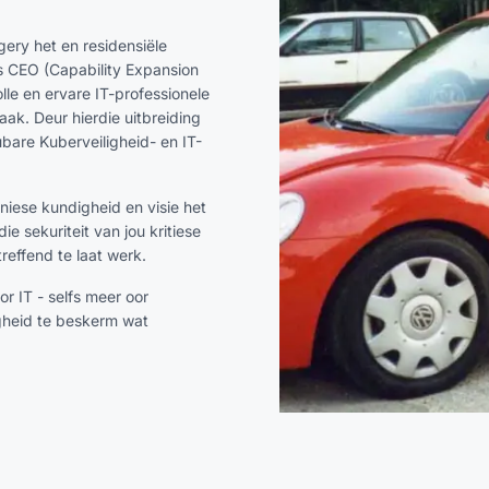
gery het en residensiële
ns CEO (Capability Expansion
le en ervare IT-professionele
ak. Deur hierdie uitbreiding
are Kuberveiligheid- en IT-
niese kundigheid en visie het
e sekuriteit van jou kritiese
treffend te laat werk.
or IT - selfs meer oor
igheid te beskerm wat