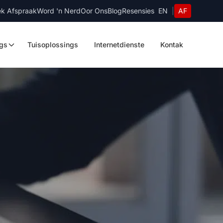
k Afspraak
Word 'n Nerd
Oor Ons
Blog
Resensies
EN
|
AF
ngs
Tuisoplossings
Internetdienste
Kontak