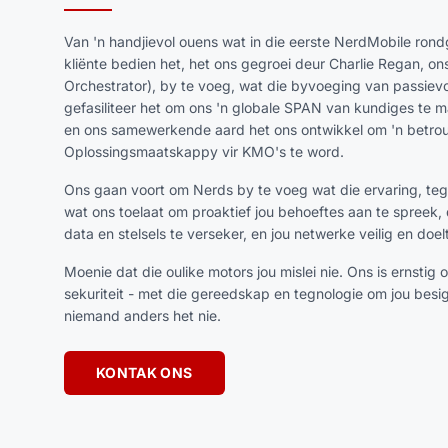
Van 'n handjievol ouens wat in die eerste NerdMobile rond
kliënte bedien het, het ons gegroei deur Charlie Regan, o
Orchestrator), by te voeg, wat die byvoeging van passievol
gefasiliteer het om ons 'n globale SPAN van kundiges te ma
en ons samewerkende aard het ons ontwikkel om 'n betroub
Oplossingsmaatskappy vir KMO's te word.
Ons gaan voort om Nerds by te voeg wat die ervaring, teg
wat ons toelaat om proaktief jou behoeftes aan te spreek, di
data en stelsels te verseker, en jou netwerke veilig en doel
Moenie dat die oulike motors jou mislei nie. Ons is ernstig o
sekuriteit - met die gereedskap en tegnologie om jou bes
niemand anders het nie.
KONTAK ONS