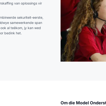
skaffing van oplossings vir
mbineerde sekuriteit-eerste,
reldwye samewerkende span
y ook al teëkom, jy kan wed
oor bedink het.
Om die Model Onderst