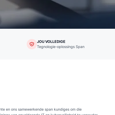
JOU VOLLEDIGE
Tegnologie-oplossings Span
ënte en ons samewerkende span kundiges om die
gings van onvoldoende IT en kuberveiligheid te verwyder,