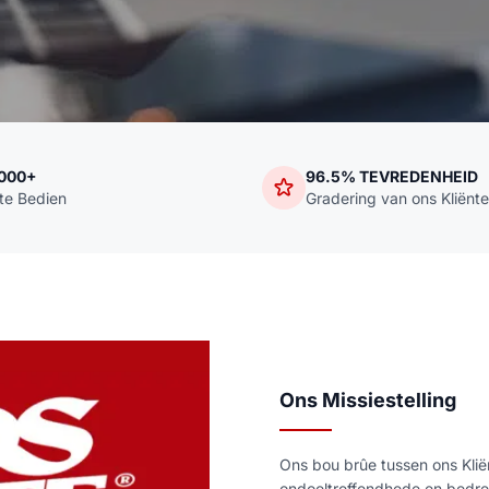
,000+
96.5% TEVREDENHEID
nte Bedien
Gradering van ons Kliënte
Ons Missiestelling
Ons bou brûe tussen ons Kli
ondoeltreffendhede en bedrei