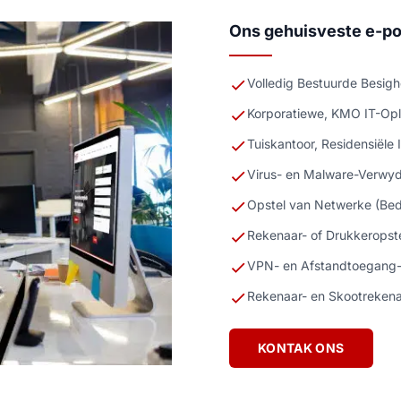
Ons gehuisveste e-pos
Volledig Bestuurde Besig
Korporatiewe, KMO IT-Opl
Tuiskantoor, Residensiële 
Virus- en Malware-Verwy
Opstel van Netwerke (Bed
Rekenaar- of Drukkeropste
VPN- en Afstandtoegang-
Rekenaar- en Skootrekena
KONTAK ONS