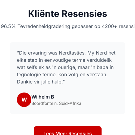
Kliënte Resensies
n 96.5% Tevredenheidgradering gebaseer op 4200+ resensi
“
Die ervaring was Nerdtasties. My Nerd het
elke stap in eenvoudige terme verduidelik
wat selfs ek as 'n ouerige, maar 'n baba in
tegnologie terme, kon volg en verstaan.
Dankie vir julle hulp.
”
Wilhelm B
W
Boordfontein, Suid-Afrika
Lees Meer Resensies