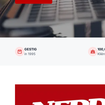
GESTIG
100
in 1995
Klië