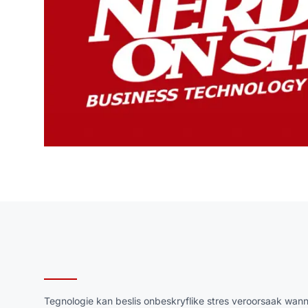
Tegnologie kan beslis onbeskryflike stres veroorsaak wann