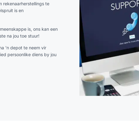
m rekenaarherstellings te
lspruit is en
gemeenskappe is, ons kan een
te na jou toe stuur!
na 'n depot te neem vir
ied persoonlike diens by jou