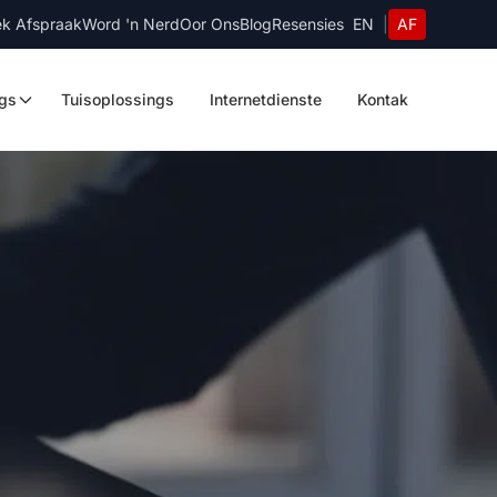
k Afspraak
Word 'n Nerd
Oor Ons
Blog
Resensies
EN
|
AF
ngs
Tuisoplossings
Internetdienste
Kontak