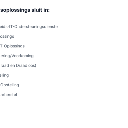
oplossings sluit in:
heids-IT-Ondersteuningsdienste
ossings
IT-Oplossings
dering/Voorkoming
raad en Draadloos)
lling
Opstelling
arherstel