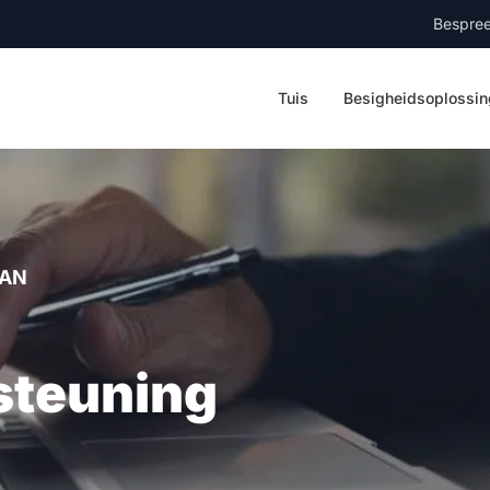
Bespree
Tuis
Besigheidsoplossi
PAN
steuning