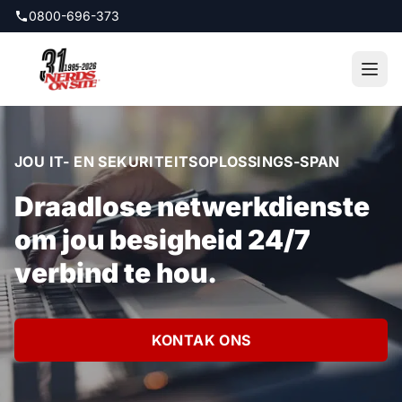
Spring na hoofinhoud
0800-696-373
JOU IT- EN SEKURITEITSOPLOSSINGS-SPAN
Draadlose netwerkdienste
om jou besigheid 24/7
verbind te hou.
KONTAK ONS